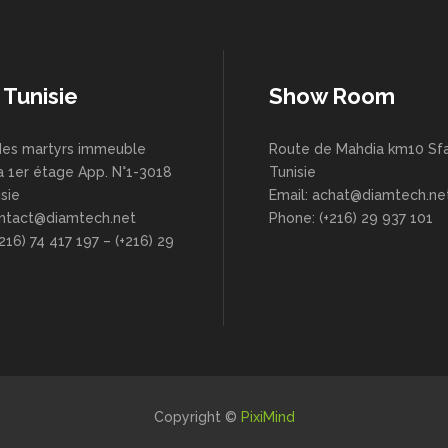
 Tunisie
Show Room
es martyrs immeuble
Route de Mahdia km10 Sfa
a 1er étage App. N°1-3018
Tunisie
sie
Email: achat@diamtech.ne
ontact@diamtech.net
Phone: (+216) 29 937 101
216) 74 417 197 – (+216) 29
Copyright ©
PixiMind