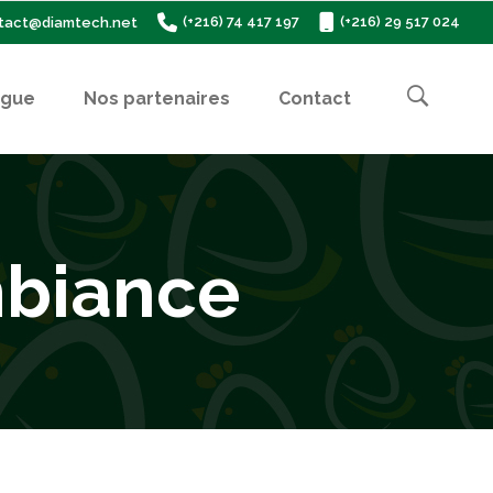
(+216) 74 417 197
(+216) 29 517 024
tact@diamtech.net
ogue
Nos partenaires
Contact
mbiance