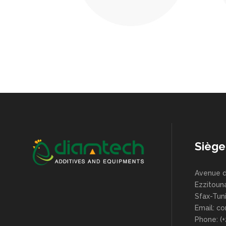
Siège
Avenue d
Ezzitoun
Sfax-Tuni
Email: c
Phone: (+