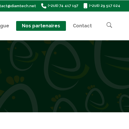
(+216) 74 417 197
(+216) 29 517 024
tact@diamtech.net
ogue
Nos partenaires
Contact