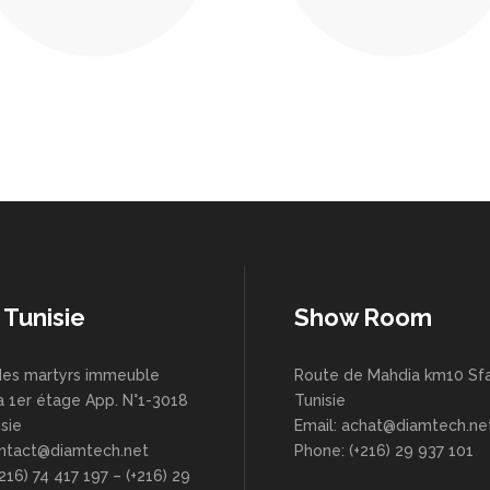
 Tunisie
Show Room
es martyrs immeuble
Route de Mahdia km10 Sfa
a 1er étage App. N°1-3018
Tunisie
sie
Email: achat@diamtech.ne
ontact@diamtech.net
Phone: (+216) 29 937 101
216) 74 417 197 – (+216) 29